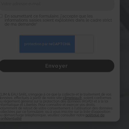
En soumettant ce formulaire, j'accepte que les
informations saisies soient exploitées dans le cadre strict
de ma demande*
CLIM & EAU SARL s'engage à ce que la collecte et le traitement de vos
données, effectués à partir de notre site
climeteau.fr
, soient conformes
au règlement général sur la protection des données (RGPD) et à la loi
Informatique et Libertés. Pour connaître et exercer vos droits,
notamment de retrait de votre consentement à l'utilisation des données
collectées par ce formulaire, ou à vous inscrire sur la liste d'opposition
au démarchage téléphonique, veuillez consulter notre
politique de
confidentialité