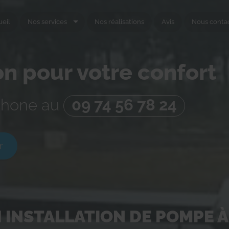
ueil
Nos services
Nos réalisations
Avis
Nous conta
on pour votre confort
phone au
09 74 56 78 24
r
N INSTALLATION DE POMPE À