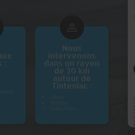
Nous
aux
intervenons
 :
dans un rayon
de 30 km
e
autour de
Tinteniac :
alisme
Dinan
Rennes
Saint-Malo…