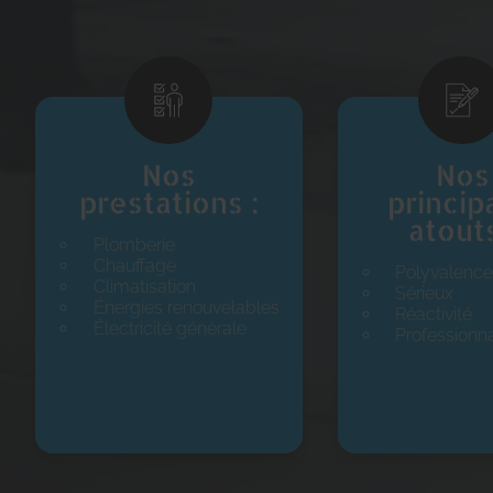
Nos
Nos
prestations :
princip
atouts
Plomberie
Chauffage
Polyvalenc
Climatisation
Sérieux
Énergies renouvelables
Réactivité
Électricité générale
Professionn